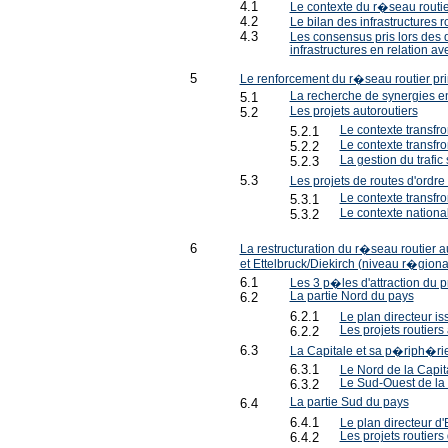
4.1
Le contexte du r�seau routier
4.2
Le bilan des infrastructures
4.3
Les consensus pris lors des
infrastructures en relation 
5
Le renforcement du r�seau routier prim
5.1
La recherche de synergies ent
5.2
Les projets autoroutiers
5.2.1
Le contexte transfro
5.2.2
Le contexte transfron
5.2.3
La gestion du trafic
5.3
Les projets de routes d'ordr
5.3.1
Le contexte transfron
5.3.2
Le contexte nationa
6
La restructuration du r�seau routier a
et Ettelbruck/Diekirch (niveau r�giona
6.1
Les 3 p�les d'attraction du 
6.2
La partie Nord du pays
6.2.1
Le plan directeur is
6.2.2
Les projets routier
6.3
La Capitale et sa p�riph�ri
6.3.1
Le Nord de la Capita
6.3.2
Le Sud-Ouest de la 
6.4
La partie Sud du pays
6.4.1
Le plan directeur d'
6.4.2
Les projets routier