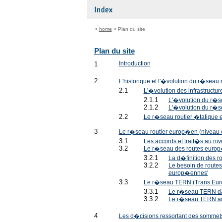
>
home
> Plan du site
Plan du site
1
Introduction
2
L'historique et l'�volution du r�seau 
2.1
L'�volution des infrastructur
2.1.1
L'�volution du r�se
2.1.2
L'�volution du r�s
2.2
Le r�seau routier �tatique 
3
Le r�seau routier europ�en (niveau
3.1
Les accords et trait�s au n
3.2
Le r�seau des routes europ�
3.2.1
La d�finition des 
3.2.2
Le besoin de routes
europ�ennes'
3.3
Le r�seau TERN (Trans Eur
3.3.1
Le r�seau TERN dans
3.3.2
Le r�seau TERN a
4
Les d�cisions ressortant des sommet