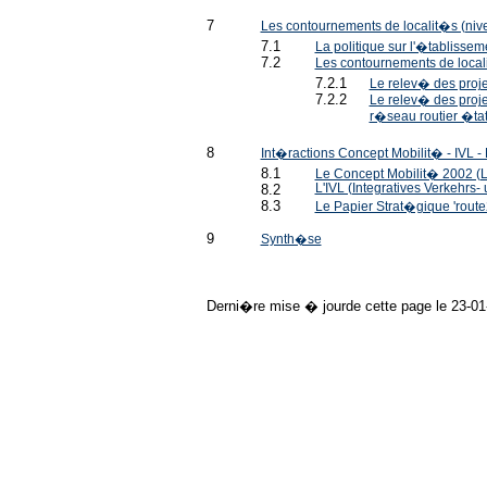
7
Les contournements de localit�s (nive
7.1
La politique sur l'�tablisse
7.2
Les contournements de local
7.2.1
Le relev� des proje
7.2.2
Le relev� des proje
r�seau routier �ta
8
Int�ractions Concept Mobilit� - IVL - 
8.1
Le Concept Mobilit� 2002 (Le
8.2
L'IVL (Integratives Verkehrs
8.3
Le Papier Strat�gique 'route
9
Synth�se
Derni�re mise � jourde cette page le 23-01