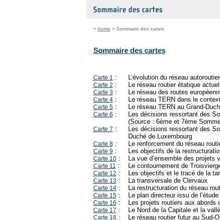
>
home
> Sommaire des cartes
Sommaire des cartes
:
L’évolution du réseau autoroutier
Carte 1
:
Le réseau routier étatique actuel
Carte 2
:
Le réseau des routes européen
Carte 3
:
Le réseau TERN dans le contexte
Carte 4
:
Le réseau TERN au Grand-Duch
Carte 5
:
Les décisions ressortant des S
Carte 6
(Source : 6ème et 7ème Sommet
:
Les décisions ressortant des So
Carte 7
Duché de Luxembourg
:
Le renforcement du réseau routie
Carte 8
:
Les objectifs de la restructurati
Carte 9
:
La vue d’ensemble des projets vi
Carte 10
:
Le contournement de Troisvierge
Carte 11
:
Les objectifs et le tracé de la 
Carte 12
:
La transversale de Clervaux
Carte 13
:
La restructuration du réseau rout
Carte 14
:
Le plan directeur issu de l’étude
Carte 15
:
Les projets routiers aux abords 
Carte 16
:
Le Nord de la Capitale et la vallé
Carte 17
:
Le réseau routier futur au Sud-O
Carte 18