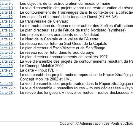
:
Les objectifs de la restructuration du réseau primaire
Carte 9
:
La vue d’ensemble des projets visant une restructuration du résea
Carte 10
:
Le contournement de Troisvierges dans le contexte de la collectr
Carte 11
:
Les objectifs et le tracé de la tangente Ouest (A7-A6-N6)
Carte 12
:
La transversale de Clervaux
Carte 13
:
La restructuration du réseau routier autour des 3 pôles d’attraction
Carte 14
:
Le plan directeur issu de l’étude de trafic Nordstad (synthèse)
Carte 15
:
Les projets routiers aux abords de la Nordstad
Carte 16
:
Le Nord de la Capitale et la vallée de l’Alzette
Carte 17
:
Le réseau routier futur au Sud-Ouest de la Capitale
Carte 18
:
Le plan directeur d’Esch/Alzette et de Schifflange
Carte 19
:
Le réseau routier futur dans le Sud du pays
Carte 20
:
Le plan directeur contournements de localités 1997
Carte 21
:
La vue d’ensemble des projets de contournements résultant du Pa
Carte 22
:
Le Concept Mobilité 2002
Carte 23
:
La carte « Input IVL »
Carte 24
:
Le comparatif des projets routiers repris dans le Papier Stratégique 
Carte 25
Concept Mobilité 2002 et l’IVL
:
La vue d’ensemble des projets traités dans le Papier Stratégique 
Carte 26
:
La vue d’ensemble « nouvelles routes – routes déclassées » (syn
Carte 27
:
Le relevé des longueurs « nouvelles routes – routes déclassées »
Carte 28
Copyright © Administration des Ponts et C