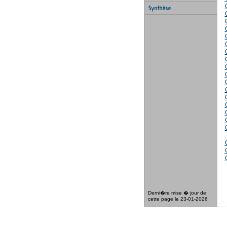
Derni�re mise � jour de
cette page le 23-01-2026