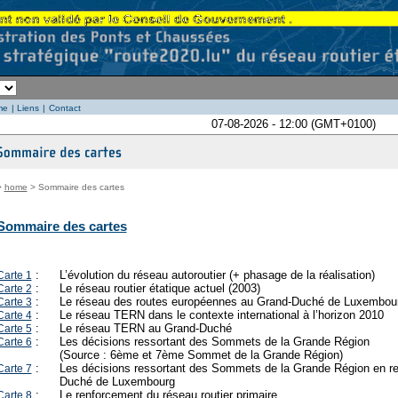
me
|
Liens
|
Contact
07-08-2026 - 12:00 (GMT+0100)
>
home
> Sommaire des cartes
Sommaire des cartes
:
L’évolution du réseau autoroutier (+ phasage de la réalisation)
Carte 1
:
Le réseau routier étatique actuel (2003)
Carte 2
:
Le réseau des routes européennes au Grand-Duché de Luxembou
Carte 3
:
Le réseau TERN dans le contexte international à l’horizon 2010
Carte 4
:
Le réseau TERN au Grand-Duché
Carte 5
:
Les décisions ressortant des Sommets de la Grande Région
Carte 6
(Source : 6ème et 7ème Sommet de la Grande Région)
:
Les décisions ressortant des Sommets de la Grande Région en rel
Carte 7
Duché de Luxembourg
:
Le renforcement du réseau routier primaire
Carte 8