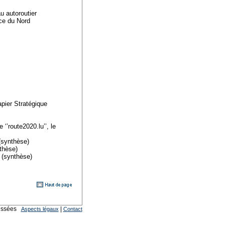
u autoroutier
ice du Nord
pier Stratégique
‘’route2020.lu’’, le
(synthèse)
thèse)
 (synthèse)
haussées
|
Aspects légaux
Contact